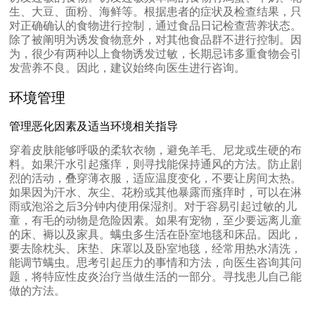
生、大豆、面粉、海鲜等。根据患者的症状及检查结果，只
对正确确认的食物进行控制，通过食品日记检查营养状态。
除了被阐明为诱发食物意外，对其他食品群不进行控制。因
为，很少有两种以上食物诱发过敏，长期忌讳多重食物会引
发营养不良。因此，建议始终向医生进行咨询。
环境管理
管理恶化因素及适当环境相关指导
穿着皮肤能够呼吸的柔软衣物，避免羊毛、尼龙或生硬的布
料。如果汗水引起瘙痒，则寻找能保持通风的方法。防止剧
烈的活动，叠穿薄衣服，适应温度变化，不要让房间太热。
如果因为汗水、灰尘、花粉或其他暴露而瘙痒时，可以在淋
雨或泡浴之后3分钟内使用保湿剂。对于容易引起过敏的儿
童，有毛的动物是危险因素。如果有宠物，至少要远离儿童
的床、褥以及家具。螨虫多生活在卧室地毯和床品。因此，
要去除枕头、床垫、床罩以及卧室地毯，经常用热水清洗，
能调节螨虫。思考引起压力的事情和方法，向医生咨询其问
题，将特应性皮炎治疗当做生活的一部分。寻找患儿自己能
做的方法。