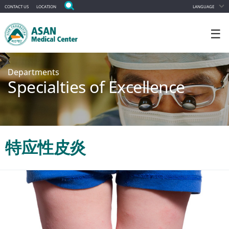
CONTACT US
LOCATION
LANGUAGE
☰
Departments
Specialties of Excellence
特应性皮炎
Appointment